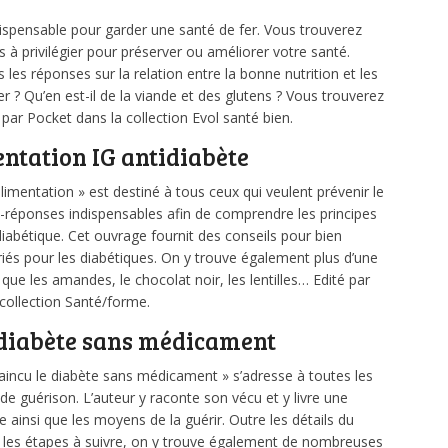
ndispensable pour garder une santé de fer. Vous trouverez
 à privilégier pour préserver ou améliorer votre santé.
s les réponses sur la relation entre la bonne nutrition et les
? Qu’en est-il de la viande et des glutens ? Vous trouverez
é par Pocket dans la collection Evol santé bien.
entation IG antidiabète
’alimentation » est destiné à tous ceux qui veulent prévenir le
-réponses indispensables afin de comprendre les principes
diabétique. Cet ouvrage fournit des conseils pour bien
priés pour les diabétiques. On y trouve également plus d’une
 que les amandes, le chocolat noir, les lentilles… Edité par
 collection Santé/forme.
 diabète sans médicament
vaincu le diabète sans médicament » s’adresse à toutes les
e guérison. L’auteur y raconte son vécu et y livre une
e ainsi que les moyens de la guérir. Outre les détails du
t les étapes à suivre, on y trouve également de nombreuses