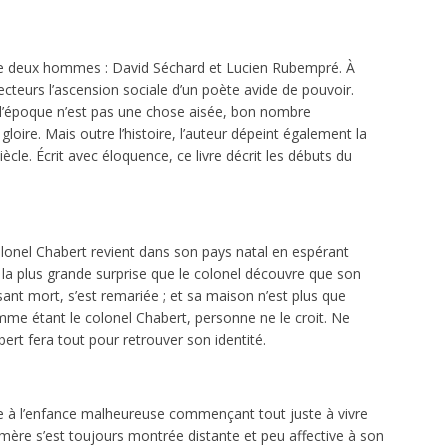
re de deux hommes : David Séchard et Lucien Rubempré. À
cteurs l’ascension sociale d’un poète avide de pouvoir.
 l’époque n’est pas une chose aisée, bon nombre
gloire. Mais outre l’histoire, l’auteur dépeint également la
ècle. Écrit avec éloquence, ce livre décrit les débuts du
 colonel Chabert revient dans son pays natal en espérant
c la plus grande surprise que le colonel découvre que son
nt mort, s’est remariée ; et sa maison n’est plus que
mme étant le colonel Chabert, personne ne le croit. Ne
bert fera tout pour retrouver son identité.
 à l’enfance malheureuse commençant tout juste à vivre
ère s’est toujours montrée distante et peu affective à son