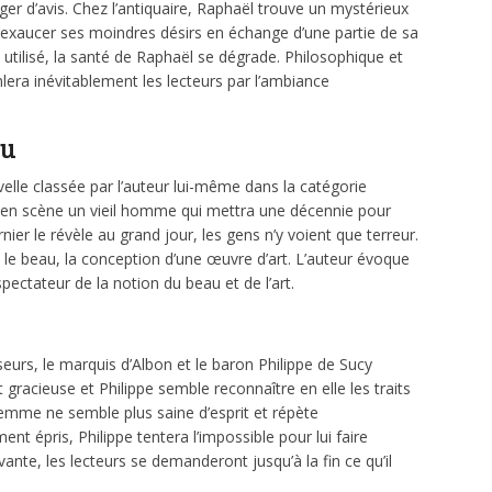
ger d’avis. Chez l’antiquaire, Raphaël trouve un mystérieux
’exaucer ses moindres désirs en échange d’une partie de sa
utilisé, la santé de Raphaël se dégrade. Philosophique et
lera inévitablement les lecteurs par l’ambiance
nu
elle classée par l’auteur lui-même dans la catégorie
t en scène un vieil homme qui mettra une décennie pour
ier le révèle au grand jour, les gens n’y voient que terreur.
et le beau, la conception d’une œuvre d’art. L’auteur évoque
ectateur de la notion du beau et de l’art.
eurs, le marquis d’Albon et le baron Philippe de Sucy
racieuse et Philippe semble reconnaître en elle les traits
emme ne semble plus saine d’esprit et répète
t épris, Philippe tentera l’impossible pour lui faire
vante, les lecteurs se demanderont jusqu’à la fin ce qu’il