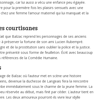
personnage, car lui aussi a vécu une enfance peu égayée.
e pour la première fois les plaisirs sensuels avec une
er chez une femme l’amour maternel qui lui manquait et la
es courtisanes
le fait que Balzac reprend les personnages de ses anciens
e à préserver la fortune de son ami Lucien Rubempré.
e et de la prostitution sans oublier la police et la justice.
être présenté sous forme de feuilleton. Écrit avec beaucoup
les références de la Comédie Humaine.
s
age de Balzac où l’auteur met en scène une histoire
eins, devenue la duchesse de Langeais fera la rencontre
mbe immédiatement sous le charme de la jeune femme. La
eu réservée au début, mais finit par céder. L’auteur tient en
toire. Les deux amoureux pourront-ils vivre leur idylle