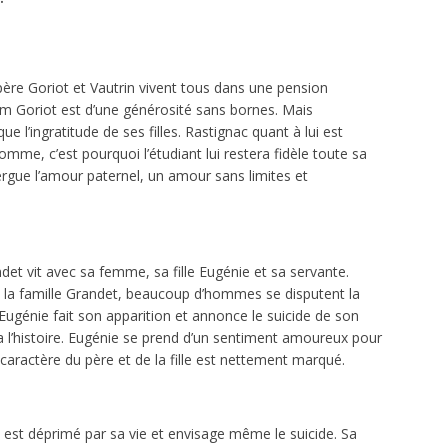
 père Goriot et Vautrin vivent tous dans une pension
im Goriot est d’une générosité sans bornes. Mais
 l’ingratitude de ses filles. Rastignac quant à lui est
me, c’est pourquoi l’étudiant lui restera fidèle toute sa
rgue l’amour paternel, un amour sans limites et
det vit avec sa femme, sa fille Eugénie et sa servante.
e la famille Grandet, beaucoup d’hommes se disputent la
’Eugénie fait son apparition et annonce le suicide de son
a l’histoire. Eugénie se prend d’un sentiment amoureux pour
 caractère du père et de la fille est nettement marqué.
n est déprimé par sa vie et envisage même le suicide. Sa