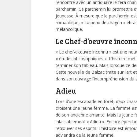
rencontre avec un antiquaire le fera chan
parchemin. Ce parchemin lui promettra d
jeunesse. À mesure que le parchemin est 
romantique, « La peau de chagrin » ébran
mélancolique.
Le Chef-d’oeuvre incon
« Le chef-d’œuvre inconnu » est une nouv
« études philosophiques ». L’histoire me
terminer son tableau. Mais lorsque ce dern
Cette nouvelle de Balzac traite sur l’art 
dans son ouvrage l’incompréhension du sp
Adieu
Lors d’une escapade en forêt, deux chass
croisent une jeune femme. La femme est g
de son ancienne amante. Mais la jeune f
inlassablement « Adieu ». Encore éperdumen
retrouver ses esprits. L’histoire est émou
adviendra de la jeune femme.