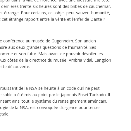
s dernières trente-six heures sont des bribes de cauchemar.
et étrange. Pour certains, cet objet peut sauver l’humanité,
t cet étrange rapport entre la vérité et l’enfer de Dante ?
 une conférence au musée de Gugenheim. Son ancien
dre aux deux grandes questions de l’humanité. Ses
’Homme et son futur. Mais avant de pouvoir dévoiler les
 Aux côtés de la directrice du musée, Ambria Vidal, Langdon
cette découverte.
puissant de la NSA se heurte à un code qu’il ne peut
assable a été mis au point par le japonais Ensei Tankado. Il
risant ainsi tout le système du renseignement américain.
ologie de la NSA, est convoquée d’urgence pour tenter
itale.