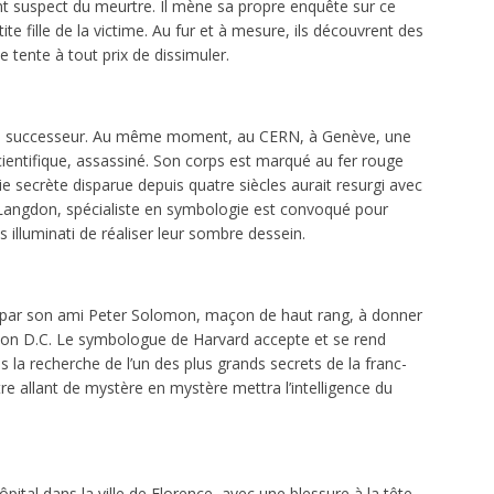
t suspect du meurtre. Il mène sa propre enquête sur ce
te fille de la victime. Au fur et à mesure, ils découvrent des
ue tente à tout prix de dissimuler.
r un successeur. Au même moment, au CERN, à Genève, une
cientifique, assassiné. Son corps est marqué au fer rouge
e secrète disparue depuis quatre siècles aurait resurgi avec
 Langdon, spécialiste en symbologie est convoqué pour
 illuminati de réaliser leur sombre dessein.
é par son ami Peter Solomon, maçon de haut rang, à donner
on D.C. Le symbologue de Harvard accepte et se rend
ns la recherche de l’un des plus grands secrets de la franc-
e allant de mystère en mystère mettra l’intelligence du
pital dans la ville de Florence, avec une blessure à la tête.