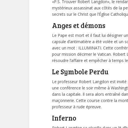
«P.S. Trouver Robert Langdon», le rendan
mystérieux assassinat aux côtés de la peti
secrets sur le Christ que l’Église Catholiq
Anges et démons
Le Pape est mort et il faut lui désigne
capsule d’antimatière a été volée et un s
avec un mot : ILLUMINATI. Cette confréri
pour mission décimer le Vatican. Robert
résoudre l’affaire et empêcher à temps les
Le Symbole Perdu
Le professeur Robert Langdon est invit
une conférence le soir même à Washingt
dans la capitale. Il sera alors entraîné da
maçonnerie. Cette course contre la montr
professeur à rude épreuve.
Inferno
Robert Langdon se réveille dans un lit d’hô